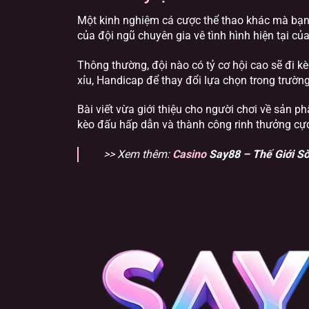
Một kinh nghiệm cá cược thể thao khác mà bạn n
của đội ngũ chuyên gia vê tình hình hiện tại củ
Thông thường, đội nào có tỷ cơ hội cao sẽ đi k
xỉu, Handicap để thay đổi lựa chọn trong trườ
Bài viết vừa giới thiệu cho người chơi về sản 
kèo đấu hấp dẫn và thành công rinh thưởng cự
>> Xem thêm:
Casino
Say88 – Thế Giới Sò