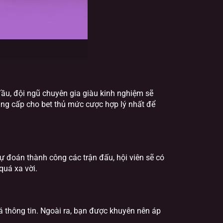
đầu, đội ngũ chuyên gia giàu kinh nghiệm sẽ
cung cấp cho bet thủ mức cược hợp lý nhất để
dự đoán thành công các trận đấu, hội viên sẽ có
quá xa vời.
á thông tin. Ngoài ra, bạn được khuyên nên áp