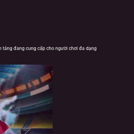
nền tảng đang cung cấp cho người chơi đa dạng