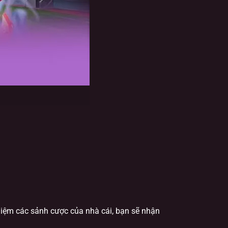
hiệm các sảnh cược của nhà cái, bạn sẽ nhận