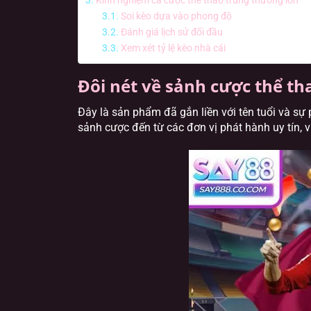
Kinh nghiệm cá cược thể thao trúng thưởng lớn
Soi kèo dựa vào phong độ
Đánh giá lịch sử đối đầu
Xem xét tỷ lệ kèo nhà cái
Đôi nét về sảnh cược thể th
Đây là sản phẩm đã gắn liền với tên tuổi và sự
sảnh cược đến từ các đơn vị phát hành uy tín, v